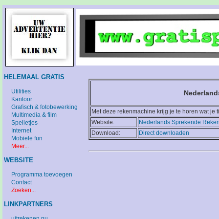
HELEMAAL GRATIS
Utilities
Nederland
Kantoor
Grafisch & fotobewerking
Met deze rekenmachine krijg je te horen wat je ti
Multimedia & film
Website:
Nederlands Sprekende Reke
Spelletjes
Internet
Download:
Direct downloaden
Mobiele fun
Meer...
WEBSITE
Programma toevoegen
Contact
Zoeken...
LINKPARTNERS
uitrekenen.nu