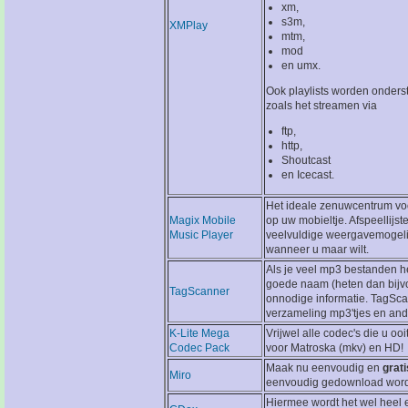
xm,
s3m,
XMPlay
mtm,
mod
en umx.
Ook playlists worden onders
zoals het streamen via
ftp,
http,
Shoutcast
en Icecast.
Het ideale zenuwcentrum vo
Magix Mobile
op uw mobieltje. Afspeellij
Music Player
veelvuldige weergavemogelij
wanneer u maar wilt.
Als je veel mp3 bestanden h
goede naam (heten dan bijvo
TagScanner
onnodige informatie. TagSc
verzameling mp3'tjes en an
K-Lite Mega
Vrijwel alle codec's die u oo
Codec Pack
voor Matroska (mkv) en HD!
Maak nu eenvoudig en
grati
Miro
eenvoudig gedownload worden
Hiermee wordt het wel heel 