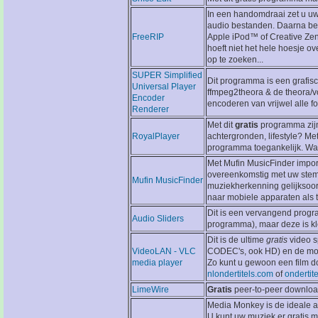
In een handomdraai zet u u
audio bestanden. Daarna be
FreeRIP
Apple iPod™ of Creative Zen
hoeft niet het hele hoesje o
op te zoeken...
SUPER Simplified
Dit programma is een grafis
Universal Player
ffmpeg2theora & de theora/v
Encoder
encoderen van vrijwel alle f
Renderer
Met dit
gratis
programma zijn
RoyalPlayer
achtergronden, lifestyle? Me
programma toegankelijk. Want
Met Mufin MusicFinder impor
overeenkomstig met uw stemm
Mufin MusicFinder
muziekherkenning gelijksoort
naar mobiele apparaten als t
Dit is een vervangend prog
Audio Sliders
programma), maar deze is kl
Dit is de ultime
gratis
video s
VideoLAN - VLC
CODEC's, ook HD) en de moge
media player
Zo kunt u gewoon een film do
nlondertitels.com
of
ondertit
LimeWire
Gratis
peer-to-peer downloa
Media Monkey is de ideale a
U kunt uw muziek er gratis 