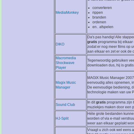
converteren
MediaMonkey
rippen
branden
ordenen
en.. afspelen
Da's pas handig! Alle stappe
gratis
programma bij elkaar
DIKO
zodat er nog meer films op u
aan elkaar en zet er ook de o
Macromedia
Tegenwoordig gebruiken veel 
Shockwave
downloaden dus, hij is gratis.
Player
MAGIX Music Manager 2007 is
Magix Music
eenvoudig alles opnemen, im
Manager
De eenvoudige bediening, d
technologie maken van uw PC 
In dit
gratis
programma zijn bi
Sound Club
muziekjes maken door een paa
Héle grote bestanden kunnen
HJ-Split
worden of via e-mail verstru
weer aan elkaar geplakt word
Vraagt u zich ook wel eens 