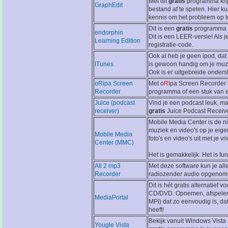
Met dit
gratis
programma krijg
GraphEdit
bestand af te spelen. Hier k
kennis om het probleem op te
Dit is een
gratis
programma w
endorphin
Dit is een LEER-versie! Als 
Learning Edition
registratie-code.
Ook al heb je geen ipod, dat
ITunes
is gewoon handig om je muzie
Ook is er uitgebreide onders
oRipa Screen
Met o
R
ipa Screen Recorder 
Recorder
programma of een stuk van 
Juice (podcast
Vind je een podcast leuk, m
receiver)
gratis
Juice Podcast Receiv
Mobile Media Center is de ni
muziek en video's op je eige
Mobile Media
foto's en video's uit met je v
Center (MMC)
Het is gemakkelijk. Het is fu
All 2 mp3
Met deze software kun je all
Recorder
radiozender audio opgenomen
Dit is hét gratis alternatie
CD/DVD. Opnemen, afspelen, 
MediaPortal
MPI) dat zo eenvoudig is, da
heeft!
Bekijk vanuit Windows Vista
Yougle Vista