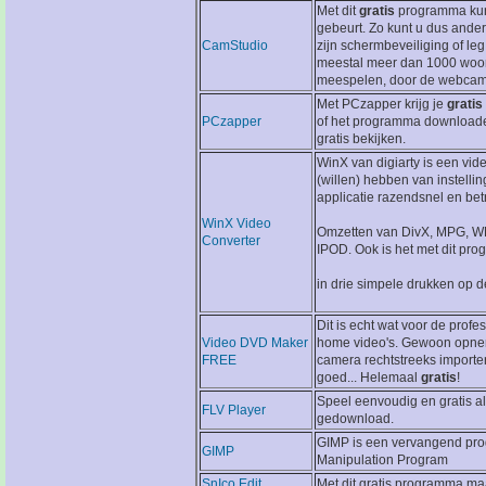
Met dit
gratis
programma kun
gebeurt. Zo kunt u dus ander
CamStudio
zijn schermbeveiliging of le
meestal meer dan 1000 woorde
meespelen, door de webcam
Met PCzapper krijg je
gratis
PCzapper
of het programma downloaden
gratis bekijken.
WinX van digiarty is een vid
(willen) hebben van instelli
applicatie razendsnel en be
WinX Video
Omzetten van DivX, MPG, WM
Converter
IPOD. Ook is het met dit pro
in drie simpele drukken op 
Dit is echt wat voor de prof
Video DVD Maker
home video's. Gewoon opnemen
FREE
camera rechtstreeks importer
goed... Helemaal
gratis
!
Speel eenvoudig en gratis al
FLV Player
gedownload.
GIMP is een vervangend pr
GIMP
Manipulation Program
SnIco Edit
Met dit gratis programma ma