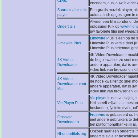
CDex
encoders, dus jouw favorite z
Saurusmail music
Een
gratis
muziek player, nie
player
automatisch opgeslagen in ee
Alweer een film zonder onde
Ondertitels
oplossing! Kijk op
www.nlond
uw favoriete film met
Nederl
Limewire
Plus is een op de 
Limewire Plus
Limewire Plus versie deel j
Limewire Plus helemaal grati
4K Video Downloader maakt 
4K Video
de hoge kwaliteit zo snel mog
Downloader
andere apparaten, dat is u
video link van browser en kli
4K Video Downloader maakt 
4K Video
de hoge kwaliteit zo snel mog
Downloader voor
andere apparaten, dat is u
Mac
video link van browser en kli
Vlc player
is een veelzijdige
Vlc Player Plus
Het speelt vrijwel alle best
bestanden, fysieke dvd’s, cd
Frostwire
is gebaseerd op he
Frostwire
met andere gebruikers te dele
Downloaden
het platformonafhankelijk is.
Opzoek naar een ondertiteling
NLondertitels.org
ondertitels die er beschikbaar