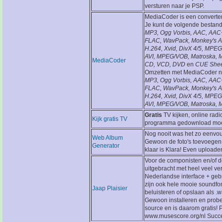
versturen naar je PSP.
MediaCoder is een converter
Je kunt de volgende bestan
MP3, Ogg Vorbis, AAC, AAC
FLAC, WavPack, Monkey's A
H.264, Xvid, DivX 4/5, MPEG
AVI, MPEG/VOB, Matroska, 
MediaCoder
CD, VCD, DVD
en
CUE Shee
Omzetten met MediaCoder n
MP3, Ogg Vorbis, AAC, AAC
FLAC, WavPack, Monkey's A
H.264, Xvid, DivX 4/5, MPEG 
AVI, MPEG/VOB, Matroska,
Gratis
TV kijken, online radi
Kijk gratis TV
programma gedownload moet
Nog nooit was het zo eenvo
Web Album
Gewoon de foto's toevoegen,
Generator
klaar is Klara! Even upload
Voor de componisten en/of d
uitgebracht met heel veel ve
Nederlandse interface + geb
zijn ook hele mooie soundf
Jaap Plaisier
beluisteren of opslaan als .
Gewoon installeren en probere
source en is daarom gratis!
www.musescore.org/nl Succe