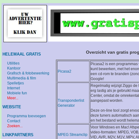
Overzicht van gratis pro
HELEMAAL GRATIS
Utilities
Picasa2 is een programmas wa
Kantoor
kunt bewerken, met het enorm
Picasa2
Grafisch & fotobewerking
een cd-rom te branden (zon
Multimedia & film
Google!
Spelletjes
Regelmatig wijzigt Ziggo de f
Internet
erg lastig als je gebruikt m
Mobiele fun
Center, omdat de omrekentab
Meer...
Transponderlist
aangepast worden.
Generator
WEBSITE
Deze on-line tool zorgt ervo
deze tuners automatisch a
Programma toevoegen
en het bestand wordt helem
Contact
Zoeken...
Voor Windows en Mac! Afspe
video-formaten: MPEG, VOB,
LINKPARTNERS
MPEG Streamclip
VID, AVR, M2V, M1V, MPV, A