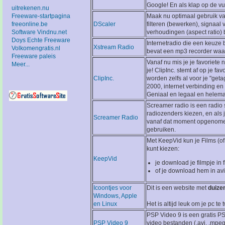
Google! En als klap op de vu
uitrekenen.nu
Freeware-startpagina
Maak nu optimaal gebruik va
freeonline.be
DScaler
filteren (bewerken), signaal 
Software Vindnu.net
verhoudingen (aspect ratio)
Doys Echte Freeware
Internetradio die een keuze 
Xstream Radio
Volkomengratis.nl
bevat een mp3 recorder waa
Freeware paleis
Vanaf nu mis je je favoriete
Meer...
je! ClipInc. stemt af op je f
ClipInc.
worden zelfs al voor je "get
2000, internet verbinding en n
Geniaal en legaal en helem
Screamer radio is een radio
radiozenders kiezen, en als 
Screamer Radio
vanaf dat moment opgenomen.
gebruiken.
Met KeepVid kun je Films (of
kunt kiezen:
KeepVid
je download je filmpje in f
of je download hem in av
Icoontjes voor
Dit is een website met
duize
Windows, Apple
en Linux
Het is altijd leuk om je pc te
PSP Video 9 is een gratis PS
PSP Video 9
video bestanden (.avi, .mpeg