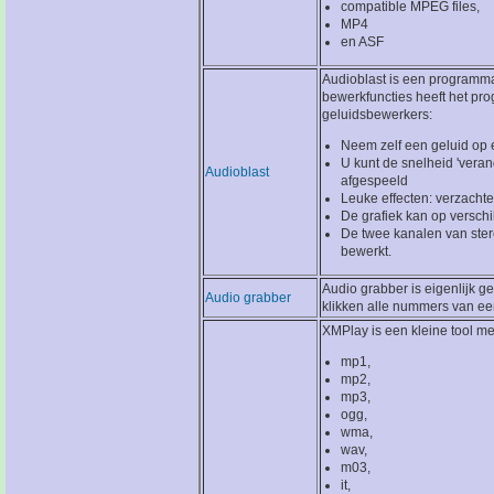
compatible MPEG files,
MP4
en ASF
Audioblast is een programm
bewerkfuncties heeft het pro
geluidsbewerkers:
Neem zelf een geluid op e
U kunt de snelheid 'vera
Audioblast
afgespeeld
Leuke effecten: verzachten
De grafiek kan op versc
De twee kanalen van ste
bewerkt.
Audio grabber is eigenlijk g
Audio grabber
klikken alle nummers van een
XMPlay is een kleine tool me
mp1,
mp2,
mp3,
ogg,
wma,
wav,
m03,
it,