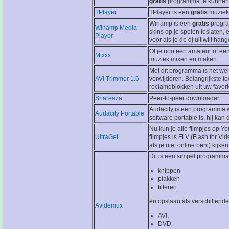
gratis
programma te kunnen 
TPlayer
TPlayer is een
gratis
muziek 
Winamp is een
gratis
progra
Winamp Media
skins op je spelen loslaten,
Player
voor als je de dj uit wilt ha
Of je nou een amateur of ee
Mixxx
muziek mixen en maken.
Met dit programma is het wel
AVI Trimmer 1.6
verwijderen. Belangrijkste t
reclameblokken uit uw favorie
Shareaza
Peer-to-peer downloader
Audacity is een programma 
Audacity Portable
software portable is, hij kan d
Nu kun je alle filmpjes op 
UltraGet
filmpjes is FLV (Flash for V
als je niet online bent) kijken
Dit is een simpel programma
knippen
plakken
filteren
en opslaan als verschillende
Avidemux
AVI,
DVD