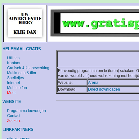
HELEMAAL GRATIS
Utilities
Kantoor
Grafisch & fotobewerking
Eenvoudig programma om te (leren) schaken. Ge
Multimedia & film
van de wereld zit (houd wel rekening met het tijd
Spelletjes
Website:
Arena
Internet
Mobiele fun
Download:
Direct downloaden
Meer...
WEBSITE
Programma toevoegen
Contact
Zoeken...
LINKPARTNERS
uitrekenen.nu