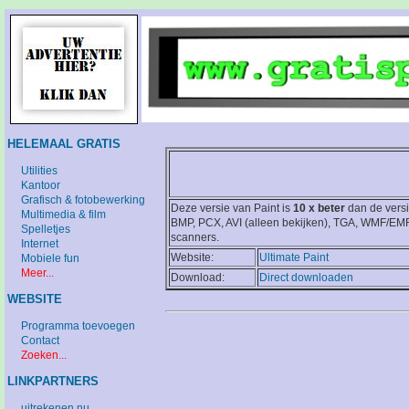
HELEMAAL GRATIS
Utilities
Kantoor
Grafisch & fotobewerking
Deze versie van Paint is
10 x beter
dan de versi
Multimedia & film
BMP, PCX, AVI (alleen bekijken), TGA, WMF/EMF
Spelletjes
scanners.
Internet
Website:
Ultimate Paint
Mobiele fun
Meer...
Download:
Direct downloaden
WEBSITE
Programma toevoegen
Contact
Zoeken...
LINKPARTNERS
uitrekenen.nu