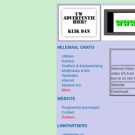
HELEMAAL GRATIS
Utilities
Kantoor
Grafisch & fotobewerking
Internet Video
Multimedia & film
video (FLA en 
Spelletjes
kun je zo van 
Internet
Website:
Mobiele fun
Meer...
Download:
WEBSITE
Programma toevoegen
Contact
Zoeken...
LINKPARTNERS
uitrekenen.nu