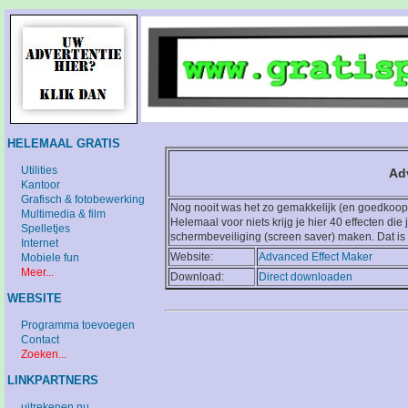
HELEMAAL GRATIS
Utilities
Ad
Kantoor
Grafisch & fotobewerking
Nog nooit was het zo gemakkelijk (en goedkoop) 
Multimedia & film
Helemaal voor niets krijg je hier 40 effecten die
Spelletjes
schermbeveiliging (screen saver) maken. Dat is 
Internet
Website:
Advanced Effect Maker
Mobiele fun
Meer...
Download:
Direct downloaden
WEBSITE
Programma toevoegen
Contact
Zoeken...
LINKPARTNERS
uitrekenen.nu