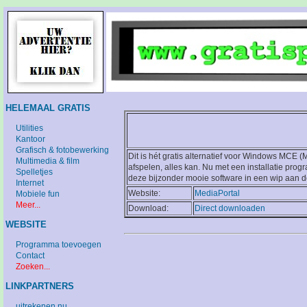
HELEMAAL GRATIS
Utilities
Kantoor
Grafisch & fotobewerking
Dit is hét gratis alternatief voor Windows MCE
Multimedia & film
afspelen, alles kan. Nu met een installatie prog
Spelletjes
deze bijzonder mooie software in een wip aan de
Internet
Website:
MediaPortal
Mobiele fun
Meer...
Download:
Direct downloaden
WEBSITE
Programma toevoegen
Contact
Zoeken...
LINKPARTNERS
uitrekenen.nu