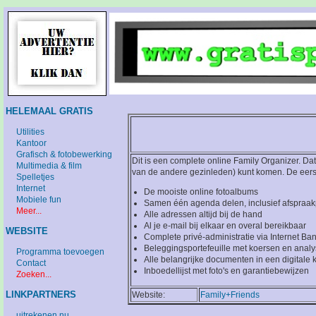
HELEMAAL GRATIS
Utilities
Kantoor
Grafisch & fotobewerking
Dit is een complete online Family Organizer. Dat
Multimedia & film
van de andere gezinleden) kunt komen. De eers
Spelletjes
Internet
De mooiste online fotoalbums
Mobiele fun
Samen één agenda delen, inclusief afspraa
Meer...
Alle adressen altijd bij de hand
Al je e-mail bij elkaar en overal bereikbaar
WEBSITE
Complete privé-administratie via Internet Ba
Beleggingsportefeuille met koersen en anal
Programma toevoegen
Alle belangrijke documenten in een digitale k
Contact
Inboedellijst met foto's en garantiebewijzen
Zoeken...
LINKPARTNERS
Website:
Family+Friends
uitrekenen.nu