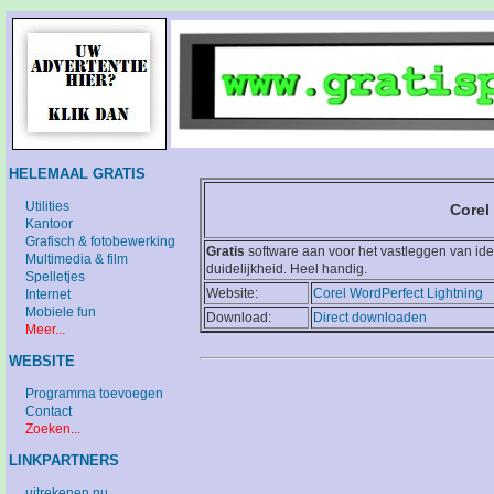
HELEMAAL GRATIS
Utilities
Corel
Kantoor
Grafisch & fotobewerking
Gratis
software aan voor het vastleggen van idee
Multimedia & film
duidelijkheid. Heel handig.
Spelletjes
Website:
Corel WordPerfect Lightning
Internet
Mobiele fun
Download:
Direct downloaden
Meer...
WEBSITE
Programma toevoegen
Contact
Zoeken...
LINKPARTNERS
uitrekenen.nu