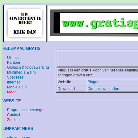
HELEMAAL GRATIS
Utilities
Kantoor
Grafisch & fotobewerking
Pingus is een
gratis
kloon van het spel lemming
Multimedia & film
springen graven enz.
Spelletjes
Website:
Pingus
Internet
Mobiele fun
Download:
Direct downloaden
Meer...
WEBSITE
Programma toevoegen
Contact
Zoeken...
LINKPARTNERS
uitrekenen.nu