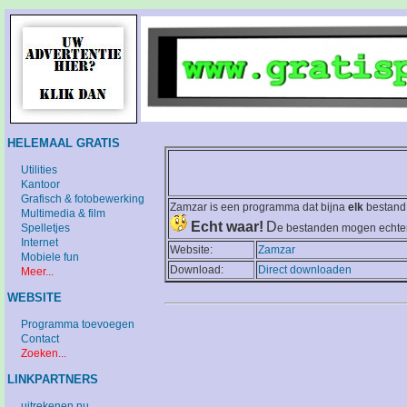
HELEMAAL GRATIS
Utilities
Kantoor
Grafisch & fotobewerking
Zamzar is een programma dat bijna
elk
bestand 
Multimedia & film
Echt waar!
D
Spelletjes
e bestanden mogen echter 
Internet
Website:
Zamzar
Mobiele fun
Download:
Direct downloaden
Meer...
WEBSITE
Programma toevoegen
Contact
Zoeken...
LINKPARTNERS
uitrekenen.nu