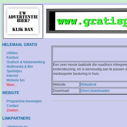
HELEMAAL GRATIS
Utilities
Kantoor
Grafisch & fotobewerking
Een zeer mooie taakbalk die naadloos intregree
Multimedia & film
ondersteuning, en is eenvoudig aan te passen
Spelletjes
mediaspeler besturing in huis.
Internet
Mobiele fun
Website:
Mobydock
Meer...
Download:
Direct downloaden
WEBSITE
Programma toevoegen
Contact
Zoeken...
LINKPARTNERS
uitrekenen.nu