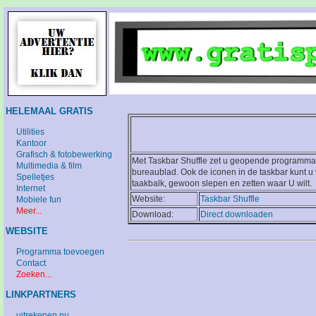
HELEMAAL GRATIS
Utilities
Kantoor
Grafisch & fotobewerking
Met Taskbar Shuffle zet u geopende programma's 
Multimedia & film
bureaublad. Ook de iconen in de taskbar kunt u v
Spelletjes
taakbalk, gewoon slepen en zetten waar U wilt.
Internet
Website:
Taskbar Shuffle
Mobiele fun
Meer...
Download:
Direct downloaden
WEBSITE
Programma toevoegen
Contact
Zoeken...
LINKPARTNERS
uitrekenen.nu