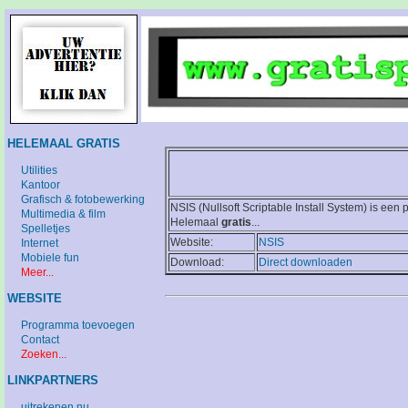
HELEMAAL GRATIS
Utilities
Kantoor
Grafisch & fotobewerking
NSIS (Nullsoft Scriptable Install System) is ee
Multimedia & film
Helemaal
gratis
...
Spelletjes
Website:
NSIS
Internet
Mobiele fun
Download:
Direct downloaden
Meer...
WEBSITE
Programma toevoegen
Contact
Zoeken...
LINKPARTNERS
uitrekenen.nu