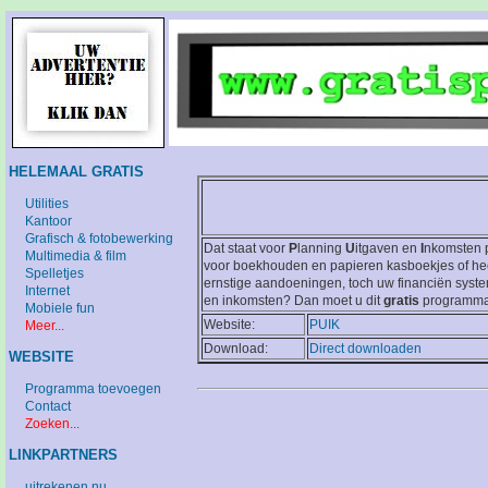
HELEMAAL GRATIS
Utilities
Kantoor
Grafisch & fotobewerking
Dat staat voor
P
lanning
U
itgaven en
I
nkomsten 
Multimedia & film
voor boekhouden en papieren kasboekjes of heef
Spelletjes
ernstige aandoeningen, toch uw financiën syst
Internet
en inkomsten? Dan moet u dit
gratis
programma
Mobiele fun
Website:
PUIK
Meer...
Download:
Direct downloaden
WEBSITE
Programma toevoegen
Contact
Zoeken...
LINKPARTNERS
uitrekenen.nu