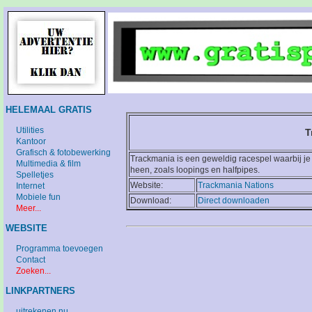
HELEMAAL GRATIS
Utilities
T
Kantoor
Grafisch & fotobewerking
Trackmania is een geweldig racespel waarbij je 
Multimedia & film
heen, zoals loopings en halfpipes.
Spelletjes
Website:
Trackmania Nations
Internet
Mobiele fun
Download:
Direct downloaden
Meer...
WEBSITE
Programma toevoegen
Contact
Zoeken...
LINKPARTNERS
uitrekenen.nu