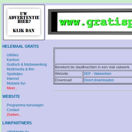
HELEMAAL GRATIS
Utilities
Kantoor
Grafisch & fotobewerking
Berekent de staafkrachten in een vlak vakwerk.
Multimedia & film
Website:
SEP - Vakwerken
Spelletjes
Internet
Download:
Direct downloaden
Mobiele fun
Meer...
WEBSITE
Programma toevoegen
Contact
Zoeken...
LINKPARTNERS
uitrekenen.nu