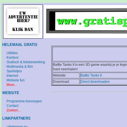
HELEMAAL GRATIS
Utilities
Kantoor
Grafisch & fotobewerking
Battle Tanks II is een 3D game waarbij je je te
Multimedia & film
hard neerhalen!
Spelletjes
Website:
Battle Tanks II
Internet
Mobiele fun
Download:
Direct downloaden
Meer...
WEBSITE
Programma toevoegen
Contact
Zoeken...
LINKPARTNERS
uitrekenen.nu