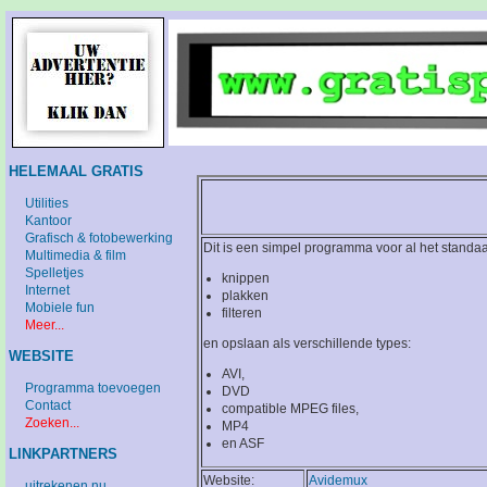
HELEMAAL GRATIS
Utilities
Kantoor
Grafisch & fotobewerking
Dit is een simpel programma voor al het standa
Multimedia & film
Spelletjes
knippen
Internet
plakken
Mobiele fun
filteren
Meer...
en opslaan als verschillende types:
WEBSITE
AVI,
Programma toevoegen
DVD
Contact
compatible MPEG files,
Zoeken...
MP4
en ASF
LINKPARTNERS
Website:
Avidemux
uitrekenen.nu