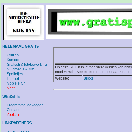
HELEMAAL GRATIS
Utilities
Kantoor
Grafisch & fotobewerking
Op deze SITE kun je meerdere versies van
bric
Multimedia & film
moet verschuiven en een rode box naar het eind
Spelletjes
Website:
Bricks
Internet
Mobiele fun
Meer...
WEBSITE
Programma toevoegen
Contact
Zoeken...
LINKPARTNERS
uitrekenen.nu