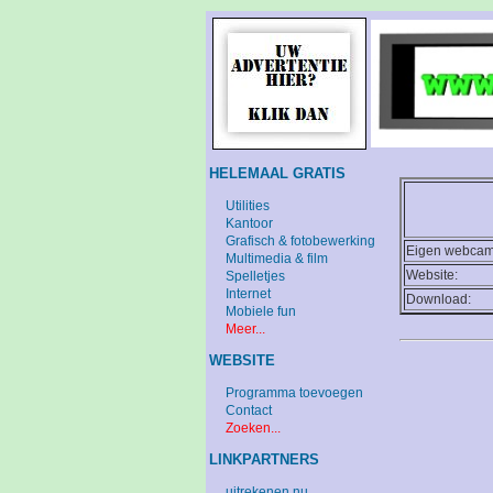
HELEMAAL GRATIS
Utilities
Kantoor
Grafisch & fotobewerking
Eigen webcams
Multimedia & film
Website:
Spelletjes
Internet
Download:
Mobiele fun
Meer...
WEBSITE
Programma toevoegen
Contact
Zoeken...
LINKPARTNERS
uitrekenen.nu