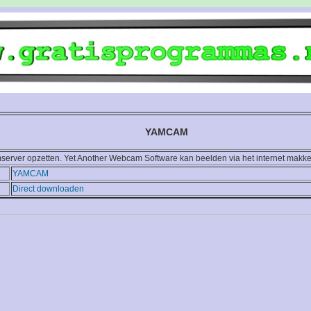
YAMCAM
erver opzetten. Yet Another Webcam Software kan beelden via het internet makkel
YAMCAM
Direct downloaden