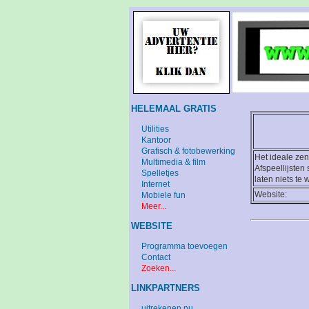
HELEMAAL GRATIS
Utilities
Kantoor
Grafisch & fotobewerking
Het ideale ze
Multimedia & film
Afspeellijste
Spelletjes
laten niets te
Internet
Website:
Mobiele fun
Meer...
WEBSITE
Programma toevoegen
Contact
Zoeken...
LINKPARTNERS
uitrekenen.nu