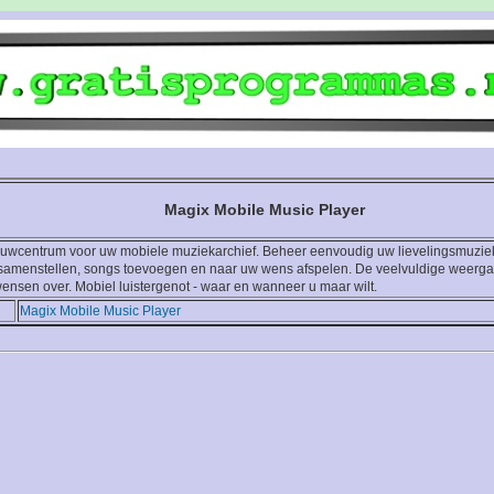
Magix Mobile Music Player
nuwcentrum voor uw mobiele muziekarchief. Beheer eenvoudig uw lievelingsmuziek
n samenstellen, songs toevoegen en naar uw wens afspelen. De veelvuldige weer
 wensen over. Mobiel luistergenot - waar en wanneer u maar wilt.
Magix Mobile Music Player