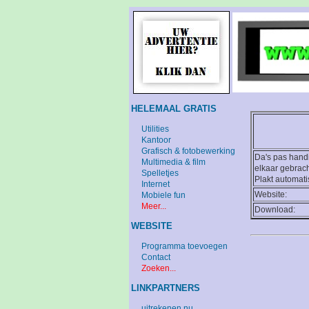
HELEMAAL GRATIS
Utilities
Kantoor
Grafisch & fotobewerking
Da's pas handi
Multimedia & film
elkaar gebrac
Spelletjes
Plakt automati
Internet
Website:
Mobiele fun
Meer...
Download:
WEBSITE
Programma toevoegen
Contact
Zoeken...
LINKPARTNERS
uitrekenen.nu