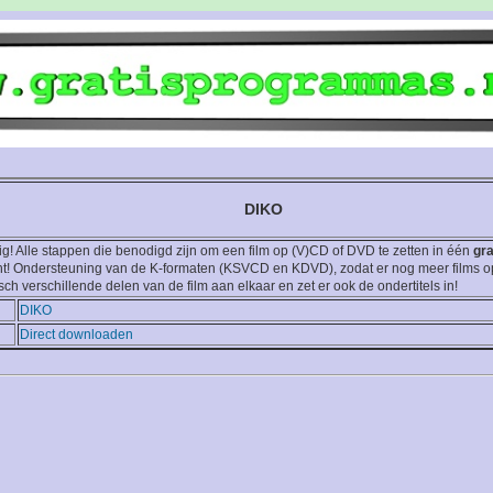
DIKO
g! Alle stappen die benodigd zijn om een film op (V)CD of DVD te zetten in één
gra
ht! Ondersteuning van de K-formaten (KSVCD en KDVD), zodat er nog meer films 
sch verschillende delen van de film aan elkaar en zet er ook de ondertitels in!
DIKO
Direct downloaden