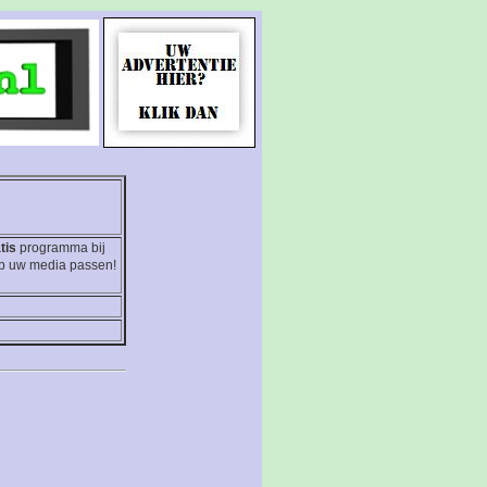
tis
programma bij
op uw media passen!