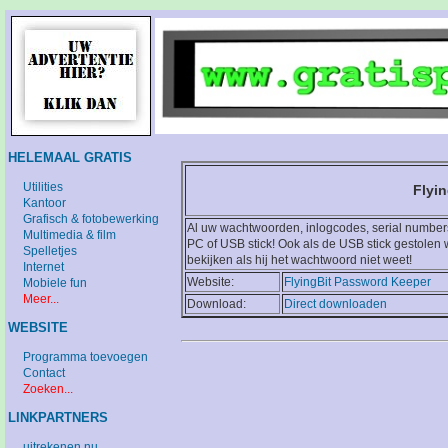
HELEMAAL GRATIS
Utilities
Flyi
Kantoor
Grafisch & fotobewerking
Al uw wachtwoorden, inlogcodes, serial numbers
Multimedia & film
PC of USB stick! Ook als de USB stick gestolen
Spelletjes
bekijken als hij het wachtwoord niet weet!
Internet
Website:
FlyingBit Password Keeper
Mobiele fun
Meer...
Download:
Direct downloaden
WEBSITE
Programma toevoegen
Contact
Zoeken...
LINKPARTNERS
uitrekenen.nu