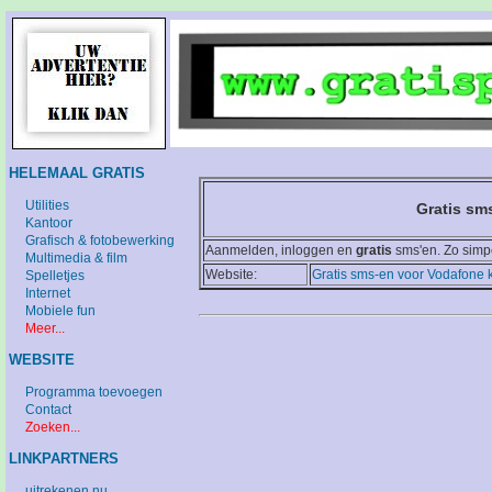
HELEMAAL GRATIS
Utilities
Gratis sm
Kantoor
Grafisch & fotobewerking
Aanmelden, inloggen en
gratis
sms'en. Zo simpe
Multimedia & film
Website:
Gratis sms-en voor Vodafone 
Spelletjes
Internet
Mobiele fun
Meer...
WEBSITE
Programma toevoegen
Contact
Zoeken...
LINKPARTNERS
uitrekenen.nu