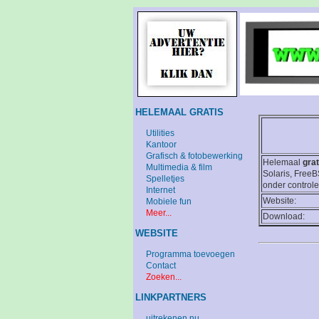
HELEMAAL GRATIS
Utilities
Kantoor
Grafisch & fotobewerking
Helemaal
grat
Multimedia & film
Solaris, Free
Spelletjes
onder controle
Internet
Website:
Mobiele fun
Meer...
Download:
WEBSITE
Programma toevoegen
Contact
Zoeken...
LINKPARTNERS
uitrekenen.nu