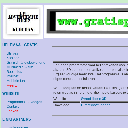
HELEMAAL GRATIS
Utilities
Kantoor
Grafisch & fotobewerking
Een goed programma voor het optekenen van je ei
Multimedia & film
als je in 2D de muren en artikelen nerzet, alles 
Spelletjes
Erg eenvoudige leercurve. Het programma is on
Internet
eigen computer installeren.
Mobiele fun
Meer...
Waar floorplan de betaal variant is en lastig o
je en weet je in no-time of die mooie kast die je
WEBSITE
Website:
Sweet Home 3D
Programma toevoegen
Download:
Direct downloaden
Contact
Zoeken...
LINKPARTNERS
uitrekenen.nu