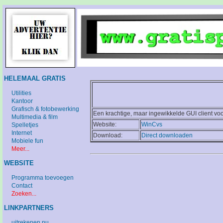
HELEMAAL GRATIS
Utilities
Kantoor
Grafisch & fotobewerking
Een krachtige, maar ingewikkelde GUI client vo
Multimedia & film
Website:
WinCvs
Spelletjes
Internet
Download:
Direct downloaden
Mobiele fun
Meer...
WEBSITE
Programma toevoegen
Contact
Zoeken...
LINKPARTNERS
uitrekenen.nu