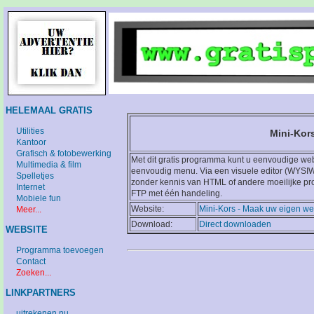
HELEMAAL GRATIS
Utilities
Mini-Kor
Kantoor
Grafisch & fotobewerking
Met dit gratis programma kunt u eenvoudige w
Multimedia & film
eenvoudig menu. Via een visuele editor (WYSIW
Spelletjes
zonder kennis van HTML of andere moeilijke pro
Internet
FTP met één handeling.
Mobiele fun
Website:
Mini-Kors - Maak uw eigen we
Meer...
Download:
Direct downloaden
WEBSITE
Programma toevoegen
Contact
Zoeken...
LINKPARTNERS
uitrekenen.nu