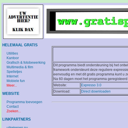
HELEMAAL GRATIS
Utilities
Kantoor
Grafisch & fotobewerking
Dit programma biedt ondersteuning bij het ontwi
Multimedia & film
framework ondersteunt deze reguliere expressie
Spelletjes
eenvoudig en met dit gratis programma kunt u z
Internet
Na 60 dagen moet het programma geregisteerd 
Mobiele fun
Website:
Expresso 3.0
Meer...
Download:
Direct downloaden
WEBSITE
Programma toevoegen
Contact
Zoeken...
LINKPARTNERS
uitrekenen.nu