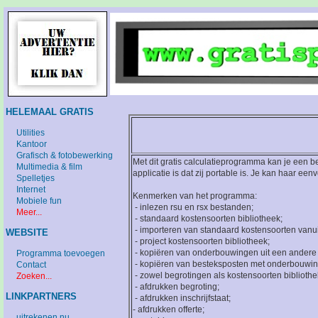
HELEMAAL GRATIS
Utilities
Kantoor
Grafisch & fotobewerking
Met dit gratis calculatieprogramma kan je een b
Multimedia & film
applicatie is dat zij portable is. Je kan haar ee
Spelletjes
Internet
Kenmerken van het programma:
Mobiele fun
- inlezen rsu en rsx bestanden;
Meer...
- standaard kostensoorten bibliotheek;
- importeren van standaard kostensoorten vanuit
WEBSITE
- project kostensoorten bibliotheek;
- kopiëren van onderbouwingen uit een andere 
Programma toevoegen
- kopiëren van besteksposten met onderbouwing
Contact
- zowel begrotingen als kostensoorten bibliothe
Zoeken...
- afdrukken begroting;
LINKPARTNERS
- afdrukken inschrijfstaat;
- afdrukken offerte;
uitrekenen.nu