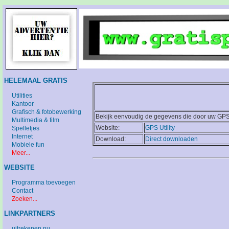
HELEMAAL GRATIS
Utilities
Kantoor
Grafisch & fotobewerking
Bekijk eenvoudig de gegevens die door uw GPS
Multimedia & film
Website:
GPS Utility
Spelletjes
Internet
Download:
Direct downloaden
Mobiele fun
Meer...
WEBSITE
Programma toevoegen
Contact
Zoeken...
LINKPARTNERS
uitrekenen.nu