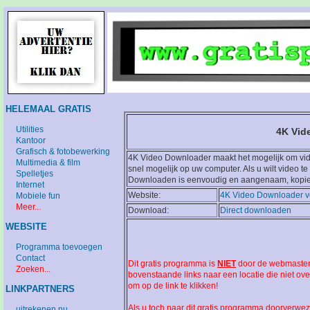
HELEMAAL GRATIS
Utilities
4K Vid
Kantoor
Grafisch & fotobewerking
4K Video Downloader maakt het mogelijk om vide
Multimedia & film
snel mogelijk op uw computer. Als u wilt video t
Spelletjes
Downloaden is eenvoudig en aangenaam, kopieert 
Internet
Website:
4K Video Downloader v
Mobiele fun
Meer...
Download:
Direct downloaden
WEBSITE
Programma toevoegen
Contact
Dit gratis programma is
NIET
door de webmaster 
Zoeken...
bovenstaande links naar een locatie die niet ov
om op de link te klikken!
LINKPARTNERS
Als u toch naar dit gratis programma doorverwez
uitrekenen.nu