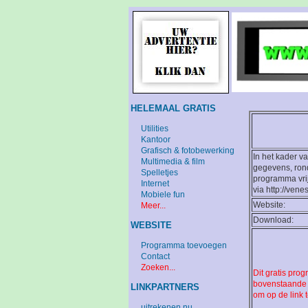
HELEMAAL GRATIS
Utilities
Kantoor
Grafisch & fotobewerking
In het kader v
Multimedia & film
gegevens, rond
Spelletjes
programma vrij
Internet
via http://vene
Mobiele fun
Website:
Meer...
Download:
WEBSITE
Programma toevoegen
Contact
Zoeken...
Dit gratis pro
bovenstaande l
LINKPARTNERS
om op de link t
uitrekenen.nu