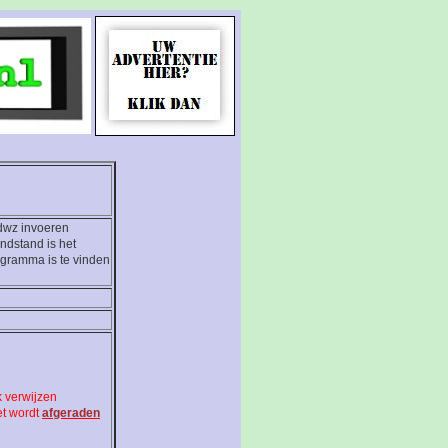
 dwz invoeren
ndstand is het
rogramma is te vinden
 verwijzen
et wordt
afgeraden