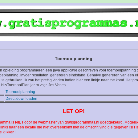
Toernooiplanning
an opleiding programmeren een java applicatie geschreven voor toernooiplanning
eplanning, invoer resultaten, genereren eindstand. Behalve genereren van een ei
 te gebruiken. Ik zou het prettig vinden indien hier een linkje naar toe komt. Het p
s.biz/ToernooiPlan.jar m.vr.gr. Jos Venes
Toernooiplanning
Direct downloaden
LET OP!
gramma is
NIET
door de webmaster van gratisprogrammas.nl goedgekeurd. Mogelijk
inks naar een locatie die niet overeenkomt met de omschrijving die gegeven is! H
e klikken!