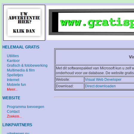
HELEMAAL GRATIS
Utilities
Vi
Kantoor
Grafisch & fotobewerking
Met dit softwarepakket van Microsoft kun u zelf 
Multimedia & film
onderhoud voor uw database. De website gratis
Spelletjes
Website:
Visual Web Developer
Internet
Mobiele fun
Download:
Direct downloaden
Meer...
WEBSITE
Programma toevoegen
Contact
Zoeken...
LINKPARTNERS
uitrekenen.nu