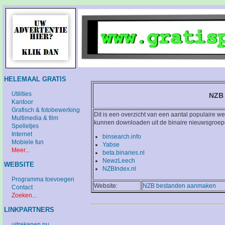
HELEMAAL GRATIS
Utilities
NZB
Kantoor
Grafisch & fotobewerking
Dit is een overzicht van een aantal populaire
Multimedia & film
kunnen downloaden uit de binaire nieuwsgroep
Spelletjes
Internet
binsearch.info
Mobiele fun
Yabse
Meer...
beta.binaries.nl
NewzLeech
WEBSITE
NZBIndex.nl
Programma toevoegen
Website:
NZB bestanden aanmaken
Contact
Zoeken...
LINKPARTNERS
uitrekenen.nu