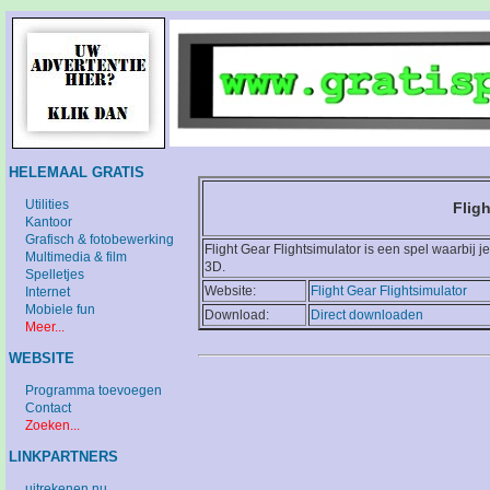
HELEMAAL GRATIS
Utilities
Fligh
Kantoor
Grafisch & fotobewerking
Flight Gear Flightsimulator is een spel waarbij j
Multimedia & film
3D.
Spelletjes
Website:
Flight Gear Flightsimulator
Internet
Mobiele fun
Download:
Direct downloaden
Meer...
WEBSITE
Programma toevoegen
Contact
Zoeken...
LINKPARTNERS
uitrekenen.nu