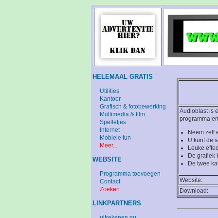
HELEMAAL GRATIS
Utilities
Kantoor
Grafisch & fotobewerking
Audioblast is
Multimedia & film
programma enke
Spelletjes
Internet
Neem zelf e
Mobiele fun
U kunt de s
Meer...
Leuke effec
De grafiek
WEBSITE
De twee ka
Programma toevoegen
Website:
Contact
Zoeken...
Download:
LINKPARTNERS
uitrekenen.nu