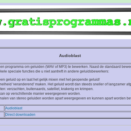
Audioblast
 een programma om geluiden (WAV of MP3) te bewerken. Naast de standaard bewerk
le speciale functies die u niet aantreft in andere geluidsbewerkers:
en geluid op en laat het gelijk mixen met het geopende geluid!
nelheid 'veranderend' maken. Het geluid wordt dan steeds sneller of langzamer a
ten: verzachten, buitenaards, satelliet, krakerig en krimpen.
 kan op verschillende manier weergegeven worden.
nalen van stereo geluiden worden apart weergegeven en kunnen apart worden be
Audioblast
Direct downloaden