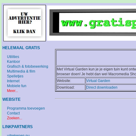
HELEMAAL GRATIS
Utilities
Kantoor
Grafisch & fotobewerking
Met Virtual Garden kun je je eigen tuin kunt on
Multimedia & film
browser doen! Je hebt dan wel Macromedia Sh
Spelletjes
Website:
Virtual Garden
Internet
Mobiele fun
Download:
Direct downloaden
Meer...
WEBSITE
Programma toevoegen
Contact
Zoeken...
LINKPARTNERS
uitrekenen.nu